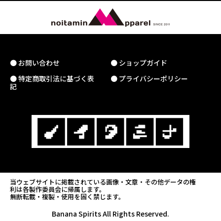
● お問い合わせ
● ショップガイド
● 特定商取引法に基づく表
● プライバシーポリシー
記
当ウェブサイトに掲載されている画像・文章・その他データの権
利は各製作委員会に帰属します。
無断転載・複製・使用を固く禁じます。
Banana Spirits All Rights Reserved.