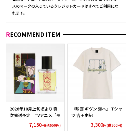
スのマークの入っているクレジットカードはすべてご利用にな
れます。
RECOMMEND ITEM
2026年10月上旬頃より順
『映画 ギヴン 海へ』 Tシャ
次発送予定 TVアニメ「モ
ツ 吉田由紀
ノノ怪」香水 薬売りセレク
7,150
3,300
円(税650円)
円(税300円)
ション