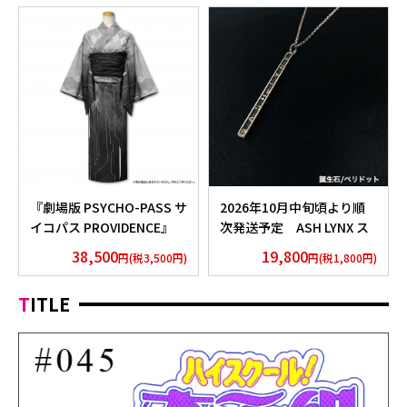
『劇場版 PSYCHO-PASS サ
2026年10月中旬頃より順
イコパス PROVIDENCE』
次発送予定 ASH LYNX ス
浴衣 外務省 Edition
ティックネックレス
38,500
19,800
円(税3,500円)
円(税1,800円)
Silver925×Peridot ver.
TITLE