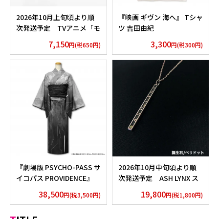
2026年10月上旬頃より順
『映画 ギヴン 海へ』 Tシャ
次発送予定 TVアニメ「モ
ツ 吉田由紀
ノノ怪」香水 薬売りセレク
7,150
3,300
円(税650円)
円(税300円)
ション
『劇場版 PSYCHO-PASS サ
2026年10月中旬頃より順
イコパス PROVIDENCE』
次発送予定 ASH LYNX ス
浴衣 外務省 Edition
ティックネックレス
38,500
19,800
円(税3,500円)
円(税1,800円)
Silver925×Peridot ver.