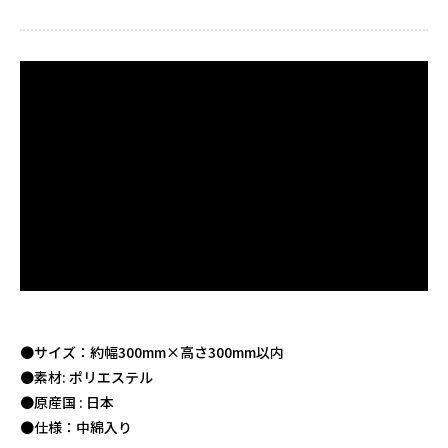
●サイズ：約幅300mm×高さ300mm以内
●素材: ポリエステル
●原産国 : 日本
●仕様：中綿入り