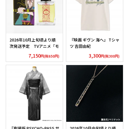
2026年10月上旬頃より順
『映画 ギヴン 海へ』 Tシャ
次発送予定 TVアニメ「モ
ツ 吉田由紀
ノノ怪」香水 薬売りセレク
7,150
3,300
円(税650円)
円(税300円)
ション
『劇場版 PSYCHO-PASS サ
2026年10月中旬頃より順