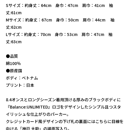
Sサイズ：約身丈：64cm 身巾：47cm 肩巾：41cm 袖
丈:61cm
Mサイズ：約身丈：67cm 身巾：50cm 肩巾：44cm 袖
丈:62cm
Lサイズ：約身丈：70cm 身巾：53cm 肩巾：47cm 袖
丈:63cm
●品質
綿100％
●原産国
ボディ：ベトナム
プリント：日本
8.4オンスとロングシーズン着用頂ける厚みのブラックボディに
『Balance:UNLIMITED』ロゴをデザインしたシンプル且つスタ
イリッシュな仕上がりのパーカー。
クレジットカード風デザインの下げ札の裏面にはこちらに目線を
向ける「神戸 大助」の場面写入り。