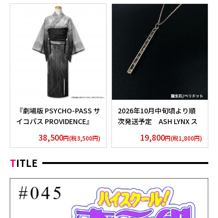
『劇場版 PSYCHO-PASS サ
2026年10月中旬頃より順
イコパス PROVIDENCE』
次発送予定 ASH LYNX ス
浴衣 外務省 Edition
ティックネックレス
38,500
19,800
円(税3,500円)
円(税1,800円)
Silver925×Peridot ver.
TITLE