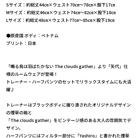
Sサイズ：約総丈44㎝×ウェスト70㎝～78㎝×股下17㎝
Mサイズ：約総丈46㎝×ウェスト74㎝～82㎝×股下18㎝
Lサイズ：約総丈48㎝×ウェスト77㎝～85㎝×股下19㎝
●原産国 ボディ：ベトナム
プリント：日本
「囀る鳥は羽ばたかない The clouds gather」より「矢代」仕
様のルームウェアが登場！
トレーナー・ハーフパンツのセットでリラックスタイムにも大活
躍♪
トレーナーはブラックボディに握り潰されたオリジナルデザイン
の煙草の箱と
「The clouds gather」をビンテージ感のある大人の雰囲気でデ
ザイン。
ハーフパンツにはフィルター部分に「Yashiro」と書かれた煙草