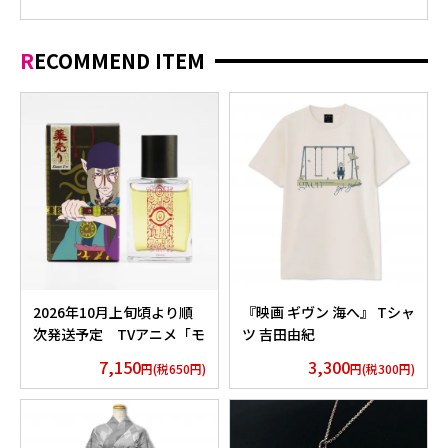
RECOMMEND ITEM
2026年10月上旬頃より順
『映画 ギヴン 海へ』 Tシャ
次発送予定 TVアニメ「モ
ツ 吉田由紀
ノノ怪」香水 薬売りセレク
7,150
3,300
円(税650円)
円(税300円)
ション