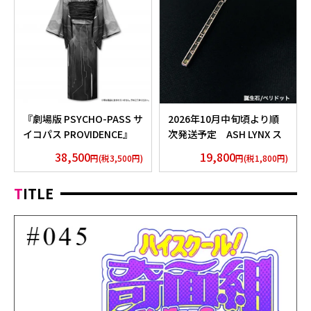
『劇場版 PSYCHO-PASS サ
2026年10月中旬頃より順
イコパス PROVIDENCE』
次発送予定 ASH LYNX ス
浴衣 外務省 Edition
ティックネックレス
38,500
19,800
円(税3,500円)
円(税1,800円)
Silver925×Peridot ver.
TITLE