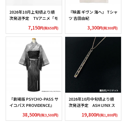
2026年10月上旬頃より順
『映画 ギヴン 海へ』 Tシャ
次発送予定 TVアニメ「モ
ツ 吉田由紀
ノノ怪」香水 薬売りセレク
7,150
3,300
円(税650円)
円(税300円)
ション
『劇場版 PSYCHO-PASS サ
2026年10月中旬頃より順
イコパス PROVIDENCE』
次発送予定 ASH LYNX ス
浴衣 外務省 Edition
ティックネックレス
38,500
19,800
円(税3,500円)
円(税1,800円)
Silver925×Peridot ver.