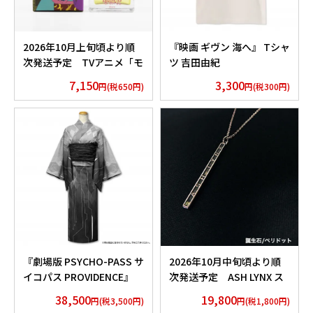
2026年10月上旬頃より順
『映画 ギヴン 海へ』 Tシャ
次発送予定 TVアニメ「モ
ツ 吉田由紀
ノノ怪」香水 薬売りセレク
7,150
3,300
円(税650円)
円(税300円)
ション
『劇場版 PSYCHO-PASS サ
2026年10月中旬頃より順
イコパス PROVIDENCE』
次発送予定 ASH LYNX ス
浴衣 外務省 Edition
ティックネックレス
38,500
19,800
円(税3,500円)
円(税1,800円)
Silver925×Peridot ver.