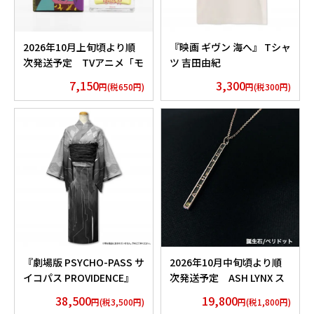
2026年10月上旬頃より順
『映画 ギヴン 海へ』 Tシャ
次発送予定 TVアニメ「モ
ツ 吉田由紀
ノノ怪」香水 薬売りセレク
7,150
3,300
円(税650円)
円(税300円)
ション
『劇場版 PSYCHO-PASS サ
2026年10月中旬頃より順
イコパス PROVIDENCE』
次発送予定 ASH LYNX ス
浴衣 外務省 Edition
ティックネックレス
38,500
19,800
円(税3,500円)
円(税1,800円)
Silver925×Peridot ver.