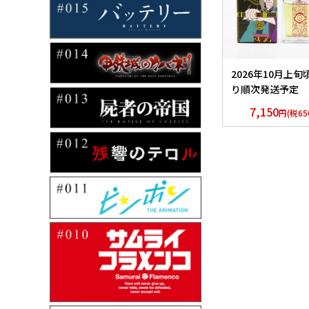
2026年10月上旬
り順次発送予定 
アニメ「モノノ怪
7,150
円(税65
香水 薬売りセレ
ョン