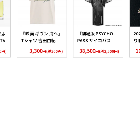
頃よ
『映画 ギヴン 海へ』
『劇場版 PSYCHO-
2
TV
Tシャツ 吉田由紀
PASS サイコパス
り
」
PROVIDENCE』 浴衣
AS
3,300
38,500
1
0円)
円(税300円)
円(税3,500円)
クシ
外務省 Edition
ク
Si
ver