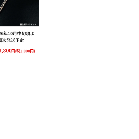
026年10月中旬頃よ
順次発送予定
H LYNX スティッ
9,800
円(税1,800円)
ネックレス
lver925×Peridot
.