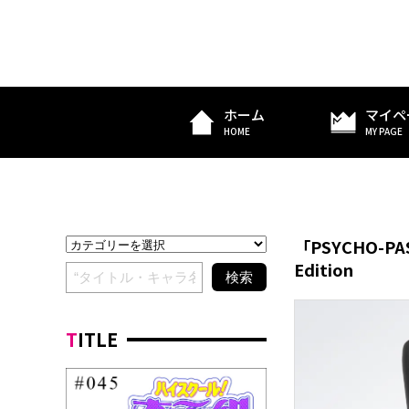
ホーム
マイペ
HOME
MY PAGE
「PSYCHO-
Edition
TITLE