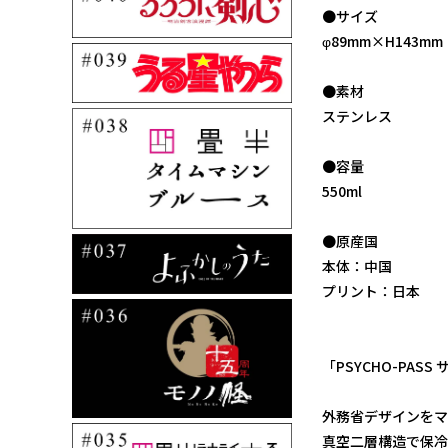
●サイズ
φ89mm×H143mm
●素材
ステンレス
●容量
550ml
●原産国
本体：中国
プリント：日本
「PSYCHO-PA
外務省デザインをマ
真空二層構造で保冷