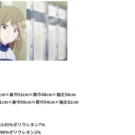
m×身巾52cm×肩巾48cm×袖丈56cm
cm×身巾56cm×肩巾54cm×袖丈61cm
ル93%ポリウレタン7%
98%ポリウレタン2%