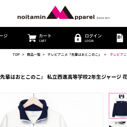
ージ
カート
ログイン
CART
LOGIN
TOP
>
商品一覧
>
テレビアニメ『先輩はおとこのこ』
>
テレビアニ
先輩はおとこのこ』 私立西進高等学校2年生ジャージ 