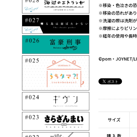
※移染・色泣きの恐
※移染の恐れがあり
※洗濯の際は洗剤が
※摩擦によりピリン
※経年の使用や長時
©pom・JOYNET/
サイズ
購 入 数