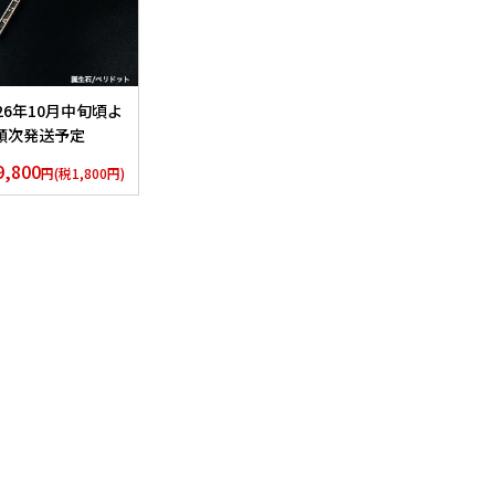
026年10月中旬頃よ
順次発送予定
H LYNX スティッ
9,800
円(税1,800円)
ネックレス
lver925×Peridot
.