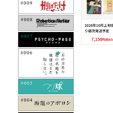
2026年10月上旬
り順次発送予定 
アニメ「モノノ怪
7,150
円(税65
香水 薬売りセレ
ョン