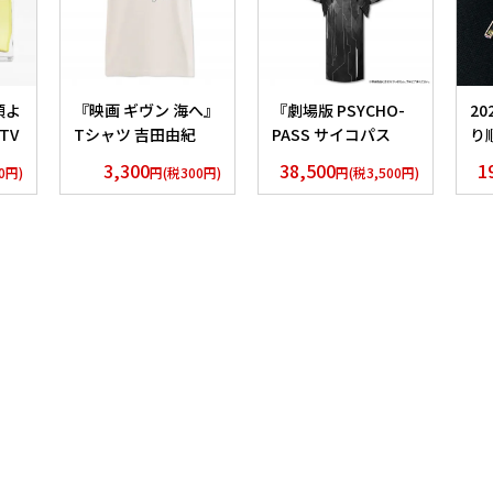
頃よ
『映画 ギヴン 海へ』
『劇場版 PSYCHO-
2
TV
Tシャツ 吉田由紀
PASS サイコパス
り
」
PROVIDENCE』 浴衣
AS
3,300
38,500
1
0円)
円(税300円)
円(税3,500円)
クシ
外務省 Edition
ク
Si
ver