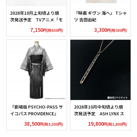
2026年10月上旬頃より順
『映画 ギヴン 海へ』 Tシャ
次発送予定 TVアニメ「モ
ツ 吉田由紀
ノノ怪」香水 薬売りセレク
7,150
3,300
円(税650円)
円(税300円)
ション
『劇場版 PSYCHO-PASS サ
2026年10月中旬頃より順
イコパス PROVIDENCE』
次発送予定 ASH LYNX ス
浴衣 外務省 Edition
ティックネックレス
38,500
19,800
円(税3,500円)
円(税1,800円)
Silver925×Peridot ver.