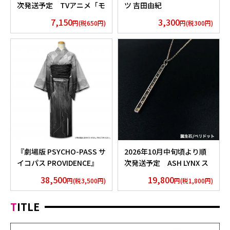
次発送予定 TVアニメ「モ
ツ 吉田由紀
ノノ怪」香水 薬売りセレク
7,150
3,300
円(税650円)
円(税300円)
ション
『劇場版 PSYCHO-PASS サ
2026年10月中旬頃より順
イコパス PROVIDENCE』
次発送予定 ASH LYNX ス
浴衣 外務省 Edition
ティックネックレス
38,500
19,800
円(税3,500円)
円(税1,800円)
Silver925×Peridot ver.
TITLE