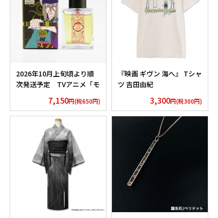
2026年10月上旬頃より順
『映画 ギヴン 海へ』 Tシャ
次発送予定 TVアニメ「モ
ツ 吉田由紀
ノノ怪」香水 薬売りセレク
7,150
3,300
円(税650円)
円(税300円)
ション