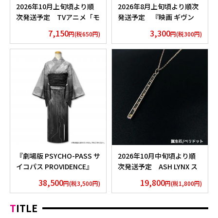
2026年10月上旬頃より順
2026年8月上旬頃より順次
次発送予定 TVアニメ「モ
発送予定 『映画 ギヴン
ノノ怪」香水 薬売りセレク
海へ』 Tシャツ 吉田由紀
7,150
3,300
円(税650円)
円(税300円)
ション
『劇場版 PSYCHO-PASS サ
2026年10月中旬頃より順
イコパス PROVIDENCE』
次発送予定 ASH LYNX ス
浴衣 外務省 Edition
ティックネックレス
38,500
19,800
円(税3,500円)
円(税1,800円)
Silver925×Peridot ver.
TITLE