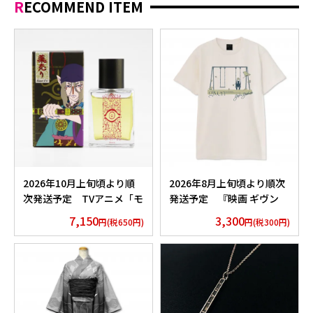
RECOMMEND ITEM
2026年10月上旬頃より順
2026年8月上旬頃より順次
次発送予定 TVアニメ「モ
発送予定 『映画 ギヴン
ノノ怪」香水 薬売りセレク
海へ』 Tシャツ 吉田由紀
7,150
3,300
円(税650円)
円(税300円)
ション