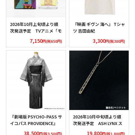
2026年10月上旬頃より順
『映画 ギヴン 海へ』 Tシャ
次発送予定 TVアニメ「モ
ツ 吉田由紀
ノノ怪」香水 薬売りセレク
7,150
3,300
円(税650円)
円(税300円)
ション
『劇場版 PSYCHO-PASS サ
2026年10月中旬頃より順
イコパス PROVIDENCE』
次発送予定 ASH LYNX ス
浴衣 外務省 Edition
ティックネックレス
38,500
19,800
円(税3,500円)
円(税1,800円)