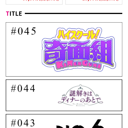
Silver925×Peridot ver.
TITLE