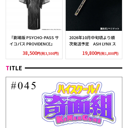
『劇場版 PSYCHO-PASS サ
2026年10月中旬頃より順
イコパス PROVIDENCE』
次発送予定 ASH LYNX ス
浴衣 外務省 Edition
ティックネックレス
38,500
19,800
円(税3,500円)
円(税1,800円)
Silver925×Peridot ver.
TITLE