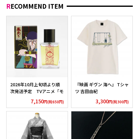
RECOMMEND ITEM
2026年10月上旬頃より順
『映画 ギヴン 海へ』 Tシャ
次発送予定 TVアニメ「モ
ツ 吉田由紀
ノノ怪」香水 薬売りセレク
7,150
3,300
円(税650円)
円(税300円)
ション